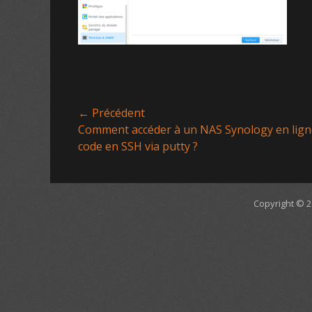
← Précédent
Article
Comment accéder à un NAS Synology en lign
précédent :
code en SSH via putty ?
Navigation
de
l’article
Copyright © 