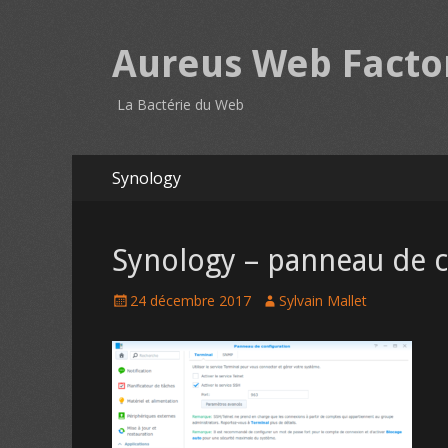
Aureus Web Facto
La Bactérie du Web
Aller
Synology
au
contenu
Menu
principal
Synology – panneau de 
P
24 décembre 2017
A
Sylvain Mallet
o
u
s
t
t
h
e
o
d
r
o
n