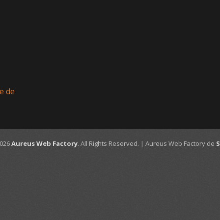
e de
2026
Aureus Web Factory
. All Rights Reserved. | Aureus Web Factory de
S