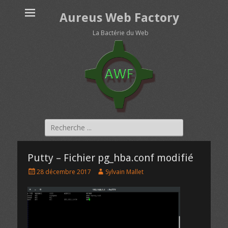
Aureus Web Factory
La Bactérie du Web
Rechercher :
Putty – Fichier pg_hba.conf modifié
P
A
28 décembre 2017
Sylvain Mallet
o
u
s
t
t
h
e
o
d
r
o