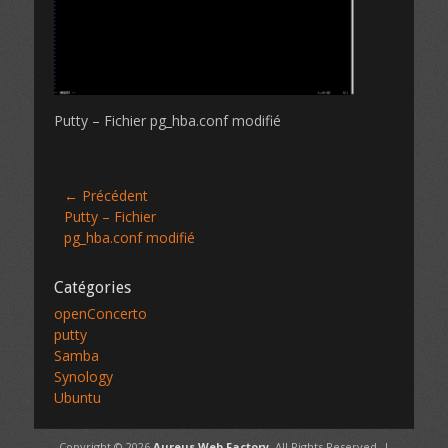
n
Putty – Fichier pg_hba.conf modifié
← Précédent
Article
Putty – Fichier
précédent :
pg_hba.conf modifié
Navigation
de
Catégories
l’article
openConcerto
putty
Samba
Synology
Ubuntu
Copyright © 2026
Aureus Web Factory
. All Rights Reserved. |