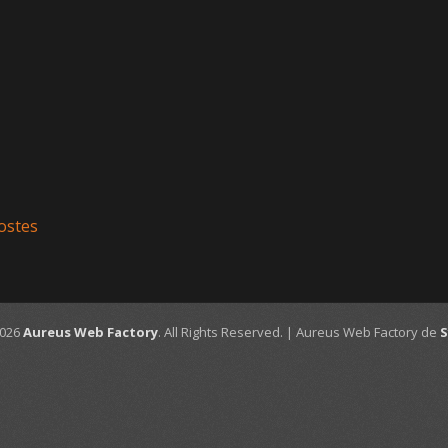
ostes
2026
Aureus Web Factory
. All Rights Reserved. | Aureus Web Factory de
S