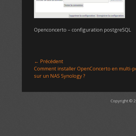
Openconcerto – configuration postgreSQL
← Précédent
Article
Comment installer OpenConcerto en multi-p
précédent :
sur un NAS Synology ?
Navigation
de
l’article
Copyright © 