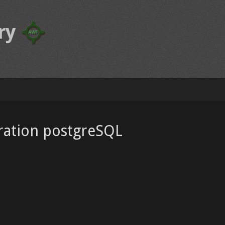
ry
ration postgreSQL