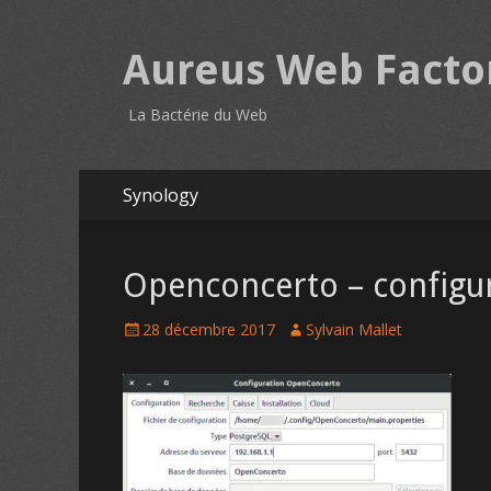
Aureus Web Facto
La Bactérie du Web
Aller
Synology
au
contenu
Menu
principal
Openconcerto – configu
P
28 décembre 2017
A
Sylvain Mallet
o
u
s
t
t
h
e
o
d
r
o
n